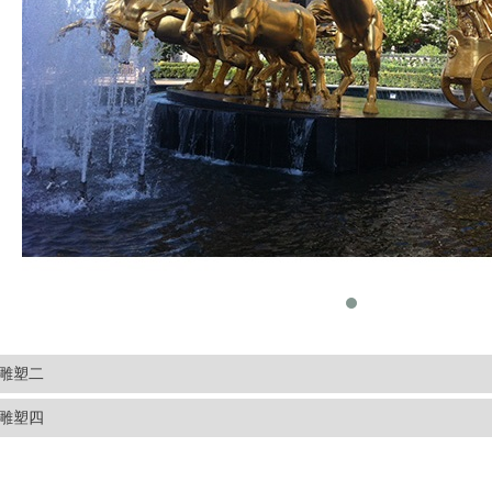
雕塑二
雕塑四